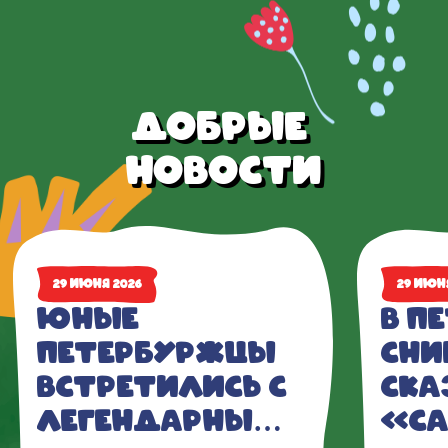
Добрые 
новости
29 июня 2026
29 июн
Юные 
В П
петербуржцы 
сни
встретились с 
ска
легендарным 
«С