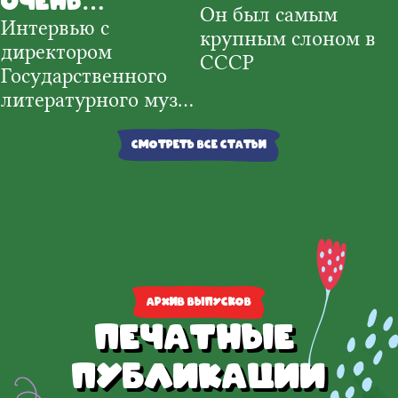
очень
Он был самым
знаменитост
Интервью с
любила
крупным слоном в
директором
читать»
СССР
Государственного
литературного музея
«XX век»
Смотреть все статьи
Архив выпусков
Печатные 
публикации