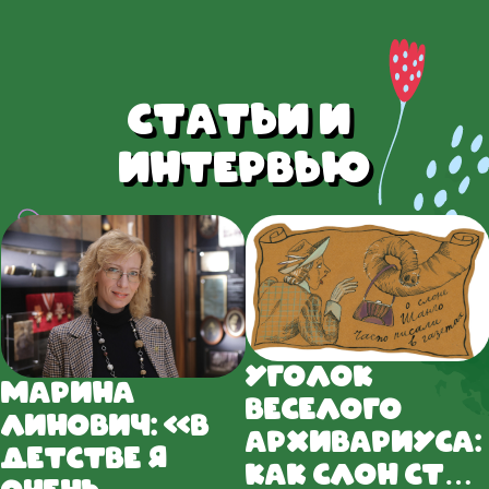
Статьи и 
интервью
Уголок
Марина
веселого
Линович: «В
архивариуса:
детстве я
Как слон ста