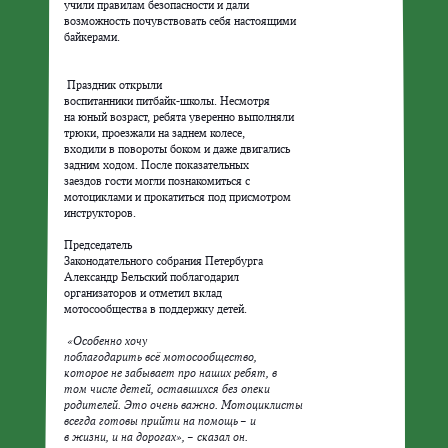
учили правилам безопасности и дали

возможность почувствовать себя настоящими

 Праздник открыли

воспитанники питбайк-школы. Несмотря

на юный возраст, ребята уверенно выполняли

трюки, проезжали на заднем колесе,

входили в повороты боком и даже двигались

задним ходом. После показательных

заездов гости могли познакомиться с

мотоциклами и прокатиться под присмотром

инструкторов.
Председатель

Законодательного собрания Петербурга

Александр Бельский поблагодарил

организаторов и отметил вклад

мотосообщества в поддержку детей.
 «Особенно хочу

поблагодарить всё мотосообщество,

которое не забывает про наших ребят, в

том числе детей, оставшихся без опеки

родителей. Это очень важно. Мотоциклисты

всегда готовы прийти на помощь – и

в жизни, и на дорогах», – сказал он.