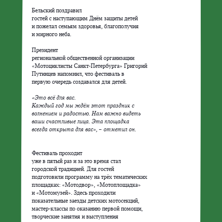
Бельский поздравил

гостей с наступающим Днём защиты детей

и пожелал семьям здоровья, благополучия

и мирного неба.
Президент

региональной общественной организации

«Мотоциклисты Санкт-Петербурга» Григорий

Путинцев напомнил, что фестиваль в

первую очередь создавался для детей.
«Это всё для вас.

Каждый год мы ждём этот праздник с

волнением и радостью. Нам важно видеть

ваши счастливые лица. Эта площадка

всегда открыта для вас», – отметил он.
Фестиваль проходит

уже в пятый раз и за это время стал

городской традицией. Для гостей

подготовили программу на трёх тематических

площадках: «Мотодвор», «Мотоплощадка»

и «Мотомузей». Здесь проходили

показательные заезды детских мотосекций,

мастер-классы по оказанию первой помощи,

творческие занятия и выступления
