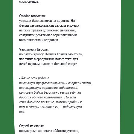
Особое внимание

уделили безопасности на дорогах. На

фестивале представили детские рисунки

на тему правил дорожного движения,

созданные ребятами с ограниченными

возможностями здоровья.

Чемпионка Европы

по ралли-кроссу Полина Гозина отметила,

что такие мероприятия могут стать для

«Даже если ребята

не станут профессиональными спортсменами,

они вырастут хорошими водителями,

которые будут безопасно вести себя на

дорогах общего пользования. Но если

есть большое желание, можно прийти к

нам и стать чемпионом», – подчеркнула

она.
Одной из самых

популярных зон стала «Мотокарусель»,
