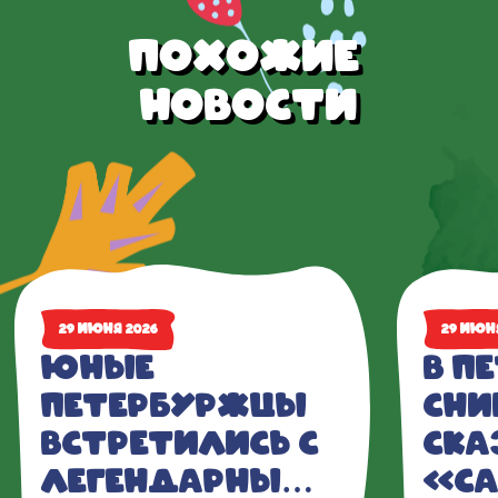
Похожие 
новости
29 июня 2026
29 июн
Юные 
В П
петербуржцы 
сни
встретились с 
ска
легендарным 
«С